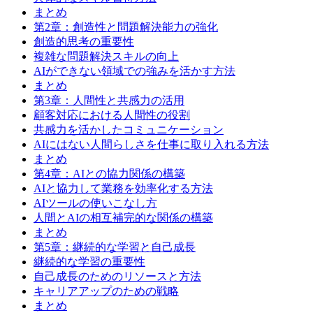
まとめ
第2章：創造性と問題解決能力の強化
創造的思考の重要性
複雑な問題解決スキルの向上
AIができない領域での強みを活かす方法
まとめ
第3章：人間性と共感力の活用
顧客対応における人間性の役割
共感力を活かしたコミュニケーション
AIにはない人間らしさを仕事に取り入れる方法
まとめ
第4章：AIとの協力関係の構築
AIと協力して業務を効率化する方法
AIツールの使いこなし方
人間とAIの相互補完的な関係の構築
まとめ
第5章：継続的な学習と自己成長
継続的な学習の重要性
自己成長のためのリソースと方法
キャリアアップのための戦略
まとめ