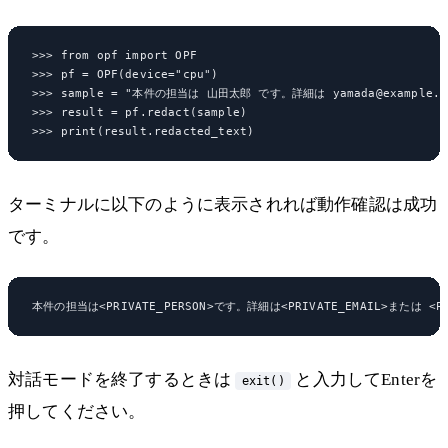
>>> from opf import OPF

>>> pf = OPF(device="cpu")

>>> sample = "本件の担当は 山田太郎 です。詳細は yamada@example.
>>> result = pf.redact(sample)

ターミナルに以下のように表示されれば動作確認は成功
です。
対話モードを終了するときは
と入力してEnterを
exit()
押してください。