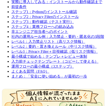
実際に導入してみる：インストールから動作確認まで
前提条件
ステップ1：Pythonのインストール確認
ステップ2：Privacy Filterのインストール
ステップ3：動作確認（テスト実行）
ステップ4：業務フローへの組み込み
非エンジニア担当者へのポイント
社内の運用ルール例：入力禁止・要約・匿名化の3段階
レベル1：入力禁止リスト（高リスク情報）
レベル2：要約・置き換えルール（中リスク情報）
レベル3：Privacy Filter＋目視確認（低リスク情報）
最小構成で始める：テンプレ＋レビュー体制
入力前チェックテンプレート（コピーして使える）
運用フローの最小構成（3ステップ）
よくある質問（FAQ）
まとめ：「安全に使い始める」が最初の一歩