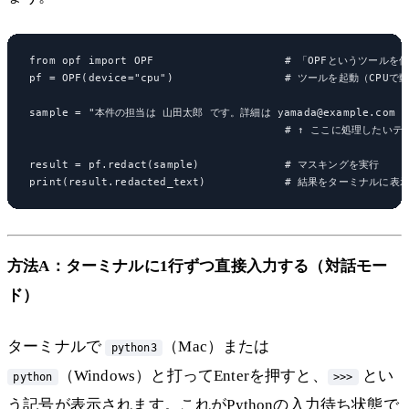
from opf import OPF                    # 「OPFというツー
pf = OPF(device="cpu")                 # ツールを起動（CPU
sample = "本件の担当は 山田太郎 です。詳細は yamada@example.com 
                                       # ↑ ここに処理
result = pf.redact(sample)             # マスキングを実行

方法A：ターミナルに1行ずつ直接入力する（対話モー
ド）
ターミナルで
（Mac）または
python3
（Windows）と打ってEnterを押すと、
とい
python
>>>
う記号が表示されます。これがPythonの入力待ち状態で