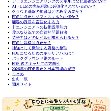
データエンジニアリングのスキルはなぜ重要なのか？
AI・LLMの実装経験は必須化されているのか？
クラウド基盤の知識はどの程度必要か？
FDEに必要なソフトスキルとは何か？
顧客の課題を言語化する力
非エンジニアへの技術説明能力
曖昧な状況での自律的問題解決
英語力はどのレベルが求められるか？
FDEに資格は必要か？
補強として機能する資格の整理
FDEになるためのキャリアパスは？
バックグラウンド別のルート
FDE 後のキャリアの方向性
2026年のFDE需要と日本市場の展望
まとめ
出典一覧
関連サイト