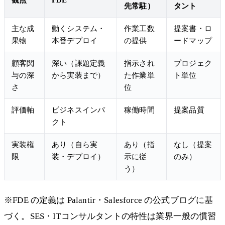
先常駐）
タント
主な成
動くシステム・
作業工数
提案書・ロ
果物
本番デプロイ
の提供
ードマップ
顧客関
深い（課題定義
指示され
プロジェク
与の深
から実装まで）
た作業単
ト単位
さ
位
評価軸
ビジネスインパ
稼働時間
提案品質
クト
実装権
あり（自ら実
あり（指
なし（提案
限
装・デプロイ）
示に従
のみ）
う）
※FDE の定義は Palantir・Salesforce の公式ブログに基
づく。SES・ITコンサルタントの特性は業界一般の慣習